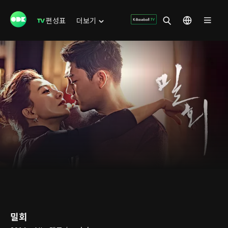
편성표
더보기
밀회