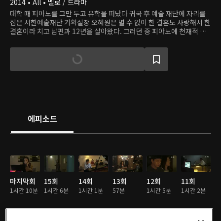
2014 • All • 멜로 / 드라마
대학 때 피아노를 그만 두고 유학을 떠났다 귀국 후 예술 재단에 자리를
잡은 서한예술재단 기획실장 오혜원은 별 수 없이 한 결혼도 사랑해서 한
결혼이라 치고 남편과 12년을 살아왔다. 그러던 중 피아노에 천재적 재
능을 가진 스무 살 청년 이선재를 만난다. 사랑한다는 그의 고백 앞에 차
기 아트센터 대표에서 사랑에 빠진 가련한 여자가 돼버린 마흔 살 오혜원
은 이성과 정념 사이에서 갈등한다. 안판석 연출, 정성주 극본.
에피소드
마지막회
15회
14회
13회
12회
11회
1시간 10분
1시간 6분
1시간 1분
57분
1시간 5분
1시간 2분