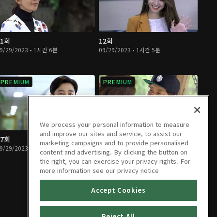
11회
12회
9/29/2023 • 1시간 6분
09/29/2023 • 1시간 5분
PREMIUM
PREMIUM
We process your personal information to measure
and improve our sites and service, to assist our
17회
18회
marketing campaigns and to provide personalised
9/29/2023 • 1시간 5분
09/29/2023 • 1시간 5분
content and advertising. By clicking the button on
the right, you can exercise your privacy rights. For
more information see our privacy notice
Accept Cookies
Reject All