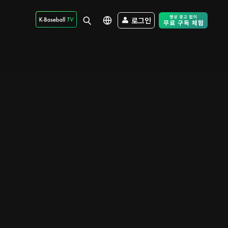
로그인
Free Trial - Sk