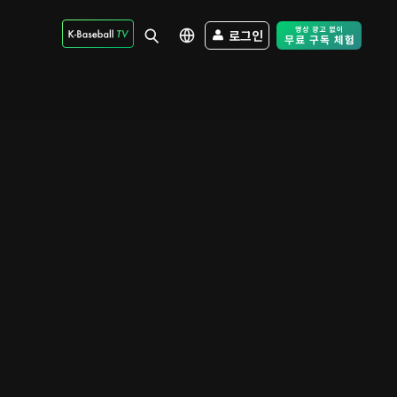
로그인
Free Trial - Sk