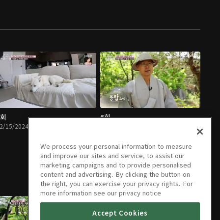
5회
6회
2/15/2024 • 48분
02/22/2024 • 48분
We process your personal information to measure
and improve our sites and service, to assist our
marketing campaigns and to provide personalised
content and advertising. By clicking the button on
the right, you can exercise your privacy rights. For
more information see our privacy notice
Accept Cookies