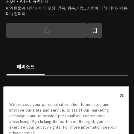
2024 • All • 다큐멘터리
반려동물과 사람 사이의 우정, 믿음, 행복, 이별, 사랑에 대해 이야기하는
다큐멘터리.
에피소드
We process your personal information to measure and
1회
2회
3회
4회
5회
6회
improve our sites and service, to assist our marketing
01/11/2024 • 48분
01/18/2024 • 49분
01/25/2024 • 48분
02/01/2024 • 48분
02/15/2024 • 48분
02/22/2024 • 48분
campaigns and to provide personalised content and
advertising. By clicking the button on the right, you can
exercise your privacy rights. For more information see our
privacy notice