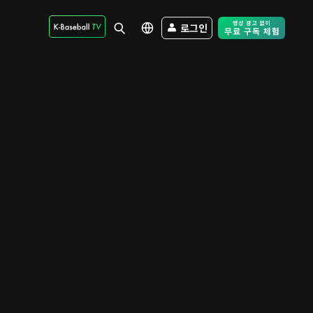
로그인
Free Trial - Sk