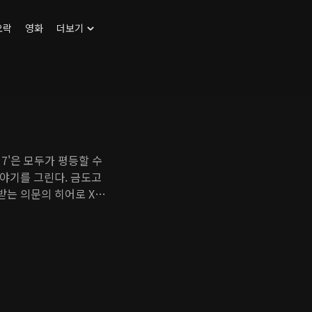
오락
영화
더보기
17'은 모두가 평등할 수
야기를 그린다. 금도고
받는 의문의 히어로 X가
 X를 주인공으로 한 웹
 학교 생활도 사건 사고