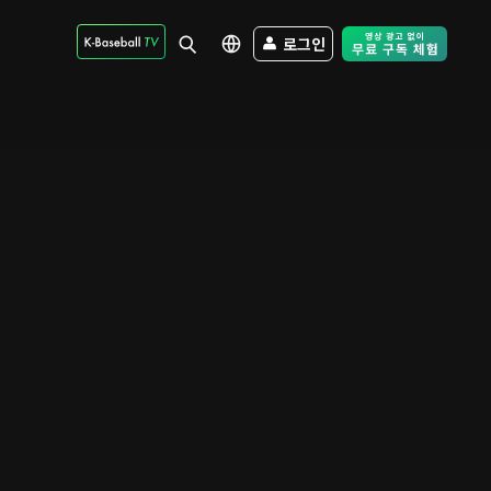
로그인
Free Trial - Sk