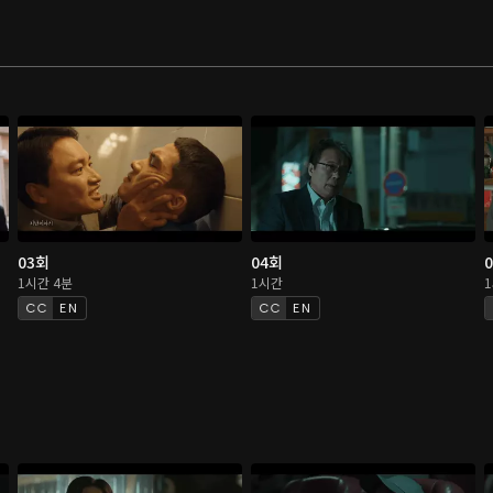
03회
04회
1시간 4분
1시간
EN
EN