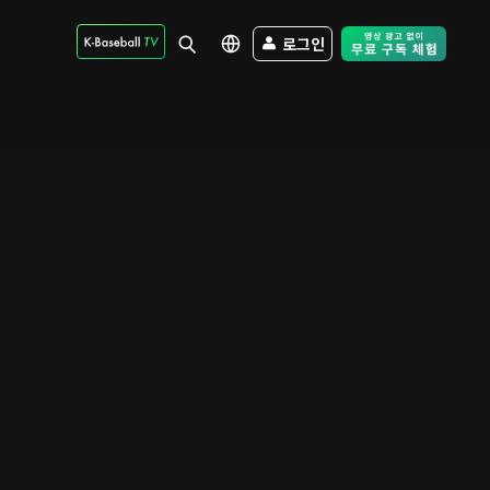
로그인
Free Trial - Sk