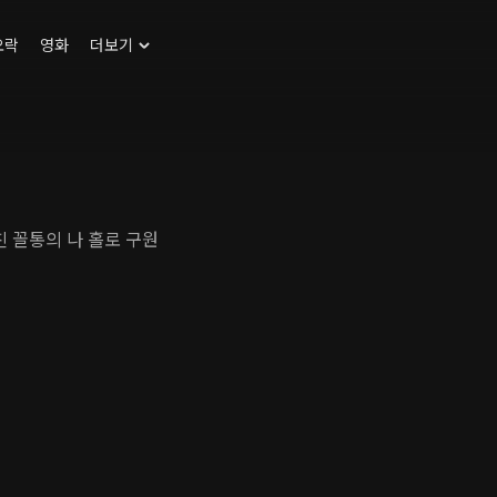
오락
영화
더보기
친 꼴통의 나 홀로 구원