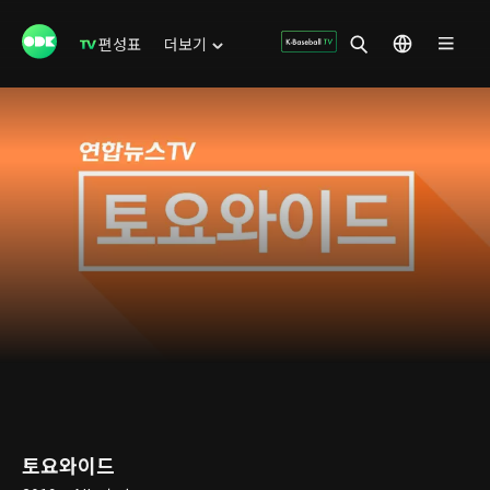
편성표
더보기
토요와이드