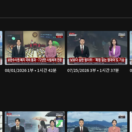
08/01/2026 1부 • 1시간 42분
07/25/2026 3부 • 1시간 37분
0