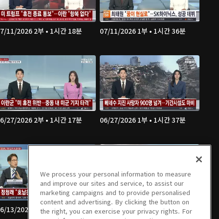
7/11/2026 2부 • 1시간 18분
07/11/2026 1부 • 1시간 36분
6/27/2026 2부 • 1시간 17분
06/27/2026 1부 • 1시간 37분
We process your personal information to measure
and improve our sites and service, to assist our
marketing campaigns and to provide personalised
content and advertising. By clicking the button on
6/13/2026 2부 • 1시간 17분
06/13/2026 1부 • 1시간 38분
the right, you can exercise your privacy rights. For