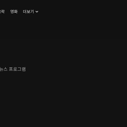
오락
영화
더보기
말뉴스 프로그램