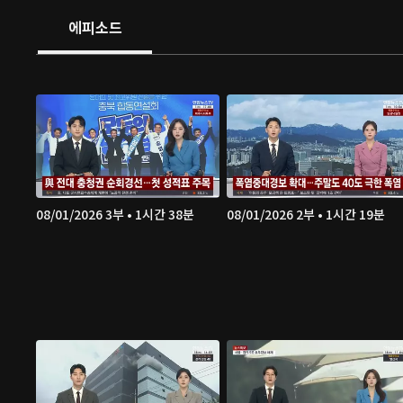
에피소드
08/01/2026 3부 • 1시간 38분
08/01/2026 2부 • 1시간 19분