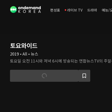
편성표
라이브 TV
드라마
예능/
토요와이드
2019 • All • 뉴스
토요일 오전 11시와 저녁 6시에 방송되는 연합뉴스TV의 주