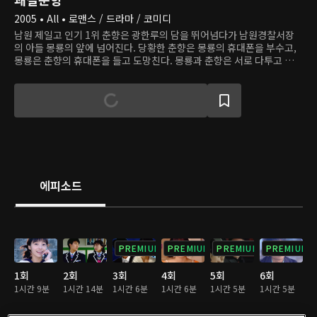
2005 • All • 로맨스 / 드라마 / 코미디
남원 제일고 인기 1위 춘향은 광한루의 담을 뛰어넘다가 남원경찰서장
의 아들 몽룡의 앞에 넘어진다. 당황한 춘향은 몽룡의 휴대폰을 부수고,
몽룡은 춘향의 휴대폰을 들고 도망친다. 몽룡과 춘향은 서로 다투고 장난
치면서 가까워진다. 어느 날 몽룡은 친구들과 함께 춘향의 집을 찾았다가
술에 취해 춘향의 이불속에서 잠이 든다. 두 사람이 하룻밤을 보냈다는
소문이 퍼지자 몽룡의 아버지와 춘향의 어머니는 체면 유지를 위해 자식
들을 결혼시킨다. 아직 철없는 고등학생인 두 사람의 결혼은 진정한 사랑
으로 이어질 수 있을까?
에피소드
PREMIUM
PREMIUM
PREMIUM
PREMIUM
1회
2회
3회
4회
5회
6회
1시간 9분
1시간 14분
1시간 6분
1시간 6분
1시간 5분
1시간 5분