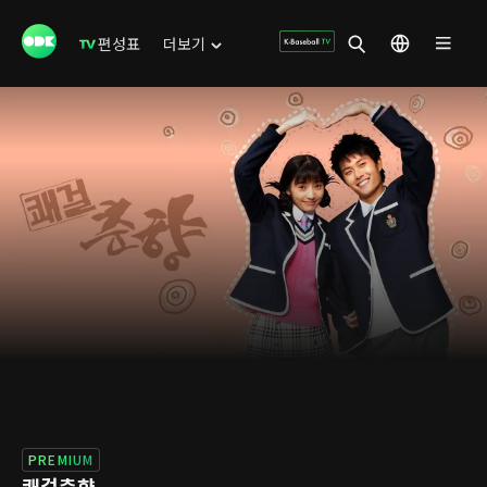
편성표
더보기
PREMIUM
쾌걸춘향