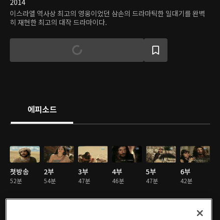
2014
이스라엘 역사상 최고의 영웅이었던 삼손의 드라마틱한 일대기를 완벽
히 재현한 최고의 대작 드라마이다.
에피소드
첫방송
2부
3부
4부
5부
6부
52분
54분
47분
46분
47분
42분