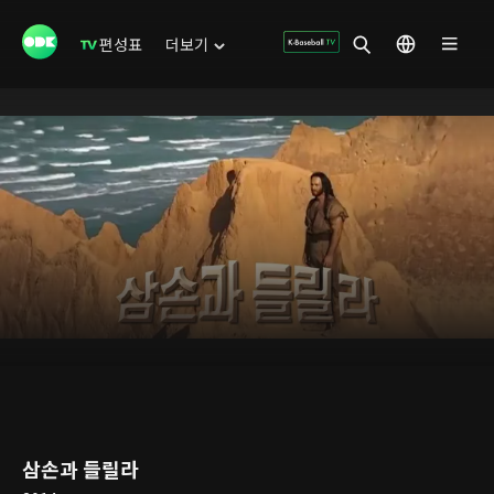
편성표
더보기
삼손과 들릴라