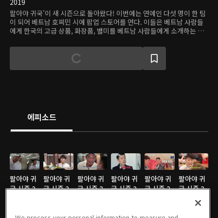
2019
팔아야 귀국'이 새 시즌으로 돌아왔다! 이번에는 연예인 다섯 명이 한 팀
이 되어 베트남 호찌민 시에 팝업 스토어를 연다. 이들은 베트남 사람들
에게 한국의 고급 상품, 화장품, 별미를 베트남 사람들에게 소개하는 것.
가져간 제품을 모두 팔지 못하면 한국에 돌아올 수 없다. 상점은 크게 식
품, 공산품, 뷰티 아이템 세 개의 구역이 있고, 다섯 명은 세 팀으로 나눠
매장을 관리한다. 베트남의 뜨거운 열기와 언어 장벽에도 이들은 자신감
으로 가득 차 있다. 하지만 장사는 아무리 규모가 작다고 해도 말처럼 쉽
지 않은 법. 개장 직전에 정전이 일어난 데다가, 경험이 부족한 매니저와
사원들은 실수를 연발한다. 손님들의 따뜻한 환영과 배려가 있어도 이들
은 점점 압박을 느끼기 시작한다. 과연 이들은 매진을 외치고 한국으로
돌아올 수 있을까?
에피소드
팔아야 귀
팔아야 귀
팔아야 귀
팔아야 귀
팔아야 귀
팔아야 귀
국 시즌 2
국 시즌 2
국 시즌 2
국 시즌 2
국 시즌 2
국 시즌 2
in 베트남
in 베트남:
in 베트남:
in 베트남:
in 베트남:
in 베트남:
: 1회
05/25/2019 • 54분
02회
06/01/2019 • 54분
03회
06/08/2019 • 53분
04회
06/15/2019 • 54분
05회
06/22/2019 • 53분
06회
06/29/2019 • 54분
We process your personal information to measure and