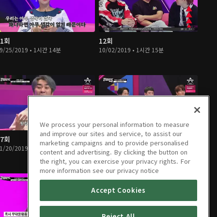
11회
12회
9/25/2019 • 1시간 14분
10/02/2019 • 1시간 15분
We process your personal information to measure
and improve our sites and service, to assist our
17회
18회
marketing campaigns and to provide personalised
1/20/2019 • 1시간 17분
11/27/2019 • 1시간 16분
content and advertising. By clicking the button on
the right, you can exercise your privacy rights. For
more information see our privacy notice
Accept Cookies
Reject All