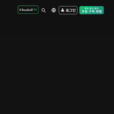
로그인
Free Trial - Sk