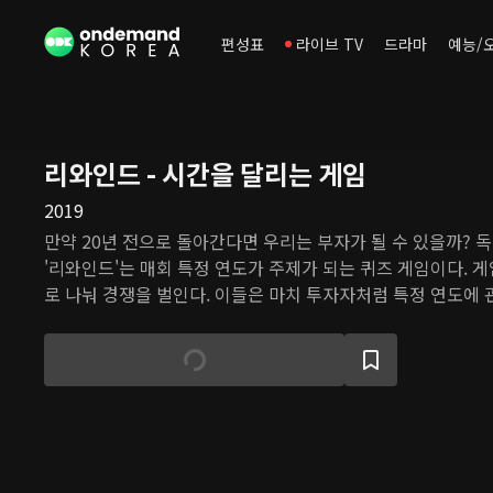
편성표
라이브 TV
드라마
예능/
리와인드 - 시간을 달리는 게임
2019
만약 20년 전으로 돌아간다면 우리는 부자가 될 수 있을까? 
'리와인드'는 매회 특정 연도가 주제가 되는 퀴즈 게임이다. 
로 나눠 경쟁을 벌인다. 이들은 마치 투자자처럼 특정 연도에
퀴즈를 맞혀 종잣돈을 모으고, 이를 당시 가장 유망한 사업 아
인 참가자들은 자신들이 과거를 경험했거나 잘 알고 있다고 자
리적 추론과 과감한 배팅이 최고의 결과를 가져올 수 있을까?
는 과연 성공할 것인가! 웃음과 추억 가득한 퀴즈쇼로 여러분을