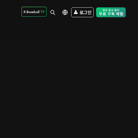
로그인
Free Trial - Sk