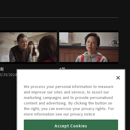
5회
6회
3/29/2024 • 10분
03/29/2024 • 9분
We process your personal information to measure
and improve our sites and service, to assist our
marketing campaigns and to provide personalised
content and advertising. By clicking the button on
the right, you can exercise your privacy rights. For
more information see our privacy notice
Accept Cookies