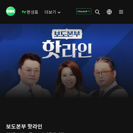
편성표
더보기
보도본부 핫라인