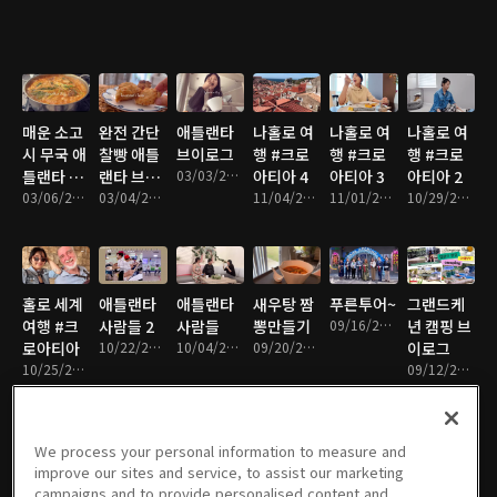
매운 소고
완전 간단
애틀랜타
나홀로 여
나홀로 여
나홀로 여
시 무국 애
찰빵 애틀
브이로그
행 #크로
행 #크로
행 #크로
틀랜타 브
랜타 브이
03/03/2025 • 27분
아티아 4
아티아 3
아티아 2
이로그
03/06/2025 • 16분
로그
03/04/2025 • 9분
11/04/2024 • 23분
11/01/2024 • 22분
10/29/2024 • 13분
홀로 세계
애틀랜타
애틀랜타
새우탕 짬
푸른투어~
그랜드케
여행 #크
사람들 2
사람들
뽕만들기
09/16/2024 • 15분
년 캠핑 브
로아티아
10/22/2024 • 25분
10/04/2024 • 25분
09/20/2024 • 11분
이로그
10/25/2024 • 5분
09/12/2024 • 40분
We process your personal information to measure and
improve our sites and service, to assist our marketing
애틀랜타
애틀랜타
레이나맘
슬기로운
실버타운
라디오 뉴
campaigns and to provide personalised content and