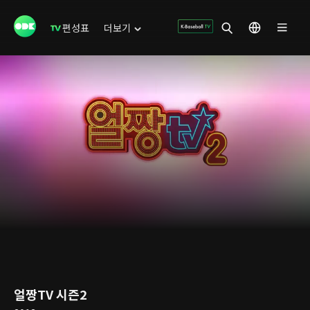
편성표
더보기
얼짱TV 시즌2