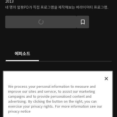
2013
네 명의 얼짱PD가 직접 프로그램을 제작해보는 버라이어티 프로그램.
에피소드
We process your personal information to measure and
02회
03회
04회
05회
06회
08회
improve our sites and service, to assist our marketing
04/19/2013 • 49분
04/26/2013 • 48분
05/03/2013 • 45분
05/10/2013 • 47분
05/17/2013 • 45분
05/31/2013 • 48분
campaigns and to provide personalised content and
advertising. By clicking the button on the right, you can
exercise your privacy rights. For more information see our
privacy notice