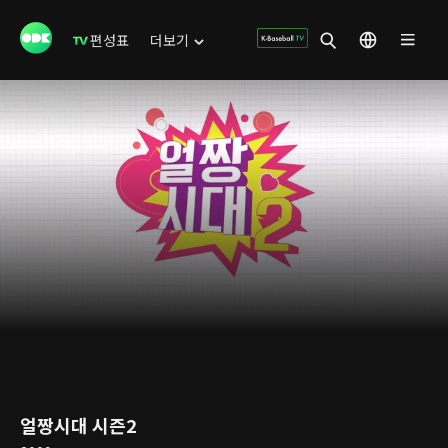
편성표
더보기
얼짱시대 시즌2