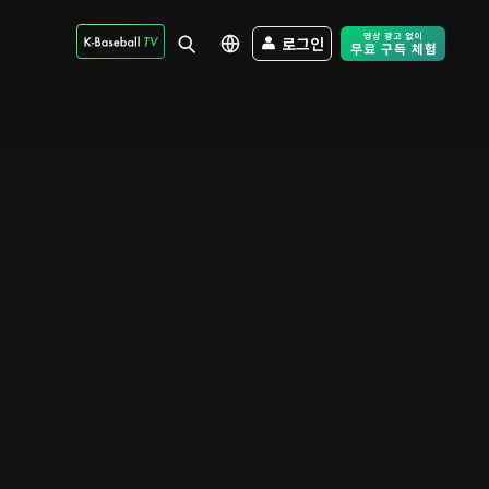
로그인
Free Trial - Sk