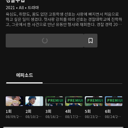
2021 • All • 드라마
욕심도, 취향도, 꿈도 없던 고등학생 선호는 사랑에 빠지면서 처음으로
하고 싶은 일이 생겼다. 첫사랑 강희를 따라 선호는 경찰대학교에 진학하
고, 그곳에서 한 사건으로 만난 유동만 형사와 재회한다. 경찰 경력 20
년, 현장에서 더 빛나는 유동만에게 선호는 2년 동안 공들인 사건을 망친
장본인이다. 경찰대 교수와 학생으로 만난 두 사람. 동만은 어떻게든 선
호를 쫓아내려 하고, 선호는 끈질기게 버틴다. 하지만 동만이 현역 시절
사건을 수사하고 선호가 이를 도우면서 두 사람은 서로에게서 새로운 면
을 발견한다. 선호는 강희뿐 아니라 학교에서 소중한 친구들을 만나면서
삶을 다채로운 색깔로 물들이기 시작했고, 동만은 학교에서도 가슴 뛰는
경험을 할 수 있다는 걸 깨닫는다.
에피소드
PREMIUM
PREMIUM
PREMIUM
PREMIUM
1회
2회
3회
4회
5회
6회
08/09/2021 • 1시간 2분
08/10/2021 • 1시간 2분
08/16/2021 • 1시간 2분
08/17/2021 • 1시간 2분
08/23/2021 • 1시간 2분
08/24/2021 • 1시간 2분