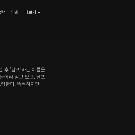
오락
영화
더보기
한 후 '달포'라는 이름을
들이라 믿고 있고, 달포
노력한다. 똑똑하지만 공
차림으로 생활하며, 어
전하면서 쌓은 세상 경험
달포에겐 동갑내기 조카
증후군을 앓고 있지만,
하는 것을 택한다. 그
함이기도 하지만, 자신을