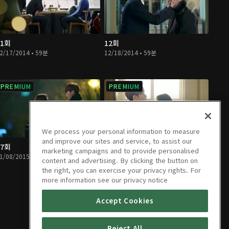
11회
12회
2/17/2014 • 59분
12/18/2014 • 59분
PREMIUM
PREMIUM
We process your personal information to measure
and improve our sites and service, to assist our
17회
18회
marketing campaigns and to provide personalised
1/08/2015 • 59분
01/14/2015 • 59분
content and advertising. By clicking the button on
the right, you can exercise your privacy rights. For
more information see our privacy notice
Accept Cookies
Reject All