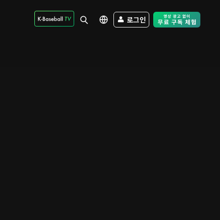
로그인
Free Trial - Sk