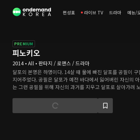
편성표
라이브 TV
드라마
예능/
PREMIUM
피노키오
2014 • All • 판타지 / 로맨스 / 드라마
달포의 본명은 하명이다. 14살 때 물에 빠진 달포를 공필이 구
지어주었다. 공필은 달포가 예전 바다에서 잃어버린 자신의 아
는 그런 공필을 위해 자신의 과거를 지우고 달포로 살아가려 
부를 못 하는 척하고, 잘생긴 외모를 감추려고 일부러 허름한 
려운 집안 형편을 생각해 대학도 포기한다. 하지만 택시를 운
덕분에 곧 자신의 꿈을 실현할 새로운 직업을 찾는다. 한편 
인하가 있다. 인하는 거짓말만 하면 딸꾹질을 하는 피노키오 
같은 병을 앓는 다른 사람들과 달리 언제나 솔직하게 진실을 말
래서 인하는 기자가 되기로 한다. 자신의 딸꾹질을 멈추기 위
외면한 어머니에게 다가가는 길이기 때문이다.