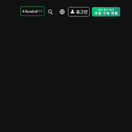
로그인
Free Trial - Sk