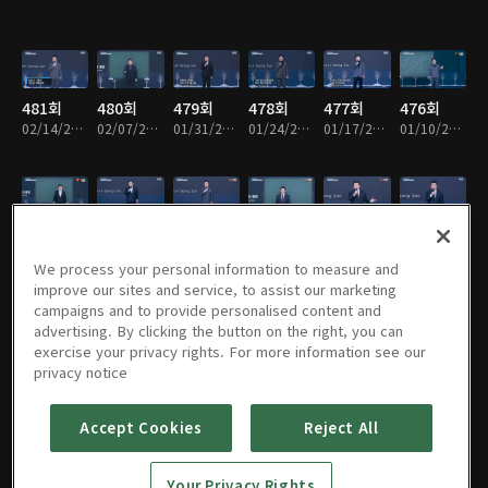
481회
480회
479회
478회
477회
476회
02/14/2021 • 50분
02/07/2021 • 51분
01/31/2021 • 51분
01/24/2021 • 51분
01/17/2021 • 51분
01/10/2021 • 51분
475회
474회
473회
472회
471회
470회
01/03/2021 • 50분
12/27/2020 • 51분
12/20/2020 • 51분
12/13/2020 • 50분
12/06/2020 • 50분
11/29/2020 • 51분
We process your personal information to measure and
improve our sites and service, to assist our marketing
campaigns and to provide personalised content and
advertising. By clicking the button on the right, you can
exercise your privacy rights. For more information see our
469회
468회
467회
466회
465회
464회
privacy notice
11/22/2020 • 51분
11/15/2020 • 49분
11/08/2020 • 51분
11/01/2020 • 49분
10/25/2020 • 51분
10/11/2020 • 51분
Accept Cookies
Reject All
463회
462회
461회
460회
459회
458회
Your Privacy Rights