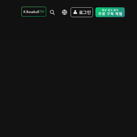
로그인
Free Trial - Sk