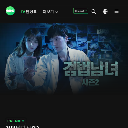
편성표
더보기
PREMIUM
검법남녀 시즌2