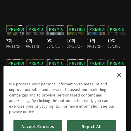
PREMIUM
PREMIUM
PREMIUM
PREMIUM
PREMIUM
PREMIUM
7회
8회
9회
10회
11회
12회
06/11/2019 • 33분
06/11/2019 • 30분
06/17/2019 • 31분
06/17/2019 • 32분
06/18/2019 • 30분
06/18/2019 • 32분
PREMIUM
PREMIUM
PREMIUM
PREMIUM
PREMIUM
PREMIUM
13회
14회
15회
16회
17회
18회
06/24/2019 • 32분
06/24/2019 • 31분
06/25/2019 • 32분
06/25/2019 • 31분
07/01/2019 • 29분
07/01/2019 • 33분
We process your personal information to measure and
improve our sites and service, to assist our marketing
campaigns and to provide personalised content and
PREMIUM
PREMIUM
PREMIUM
PREMIUM
PREMIUM
PREMIUM
advertising. By clicking the button on the right, you can
exercise your privacy rights. For more information see our
19회
20회
21회
22회
23회
24회
privacy notice
07/02/2019 • 32분
07/02/2019 • 31분
07/08/2019 • 30분
07/08/2019 • 34분
07/09/2019 • 29분
07/09/2019 • 34분
Accept Cookies
Reject All
PREMIUM
PREMIUM
PREMIUM
PREMIUM
PREMIUM
PREMIUM