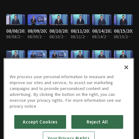
08/08/2023
08/09/2023
08/10/2023
08/11/2023
08/14/2023
08/15/2023
08/08/2023 • 1시간 26분
08/09/2023 • 1시간 25분
08/10/2023 • 1시간 25분
08/11/2023 • 1시간 25분
08/14/2023 • 1시간 25분
08/15/2023 • 1시간 26분
08/16/2023
08/17/2023
08/18/2023
08/21/2023
08/22/2023
08/23/2023
08/16/2023 • 1시간 25분
08/17/2023 • 1시간 24분
08/18/2023 • 1시간 25분
08/21/2023 • 1시간 25분
08/22/2023 • 1시간 25분
08/23/2023 • 1시간 26분
We process your personal information to measure and
improve our sites and service, to assist our marketing
campaigns and to provide personalised content and
advertising. By clicking the button on the right, you can
exercise your privacy rights. For more information see our
08/24/2023
08/25/2023
08/28/2023
08/29/2023
08/30/2023
08/31/2023
privacy notice
08/24/2023 • 1시간 26분
08/25/2023 • 1시간 25분
08/28/2023 • 1시간 25분
08/29/2023 • 1시간 26분
08/30/2023 • 1시간 23분
08/31/2023 • 1시간 25분
Accept Cookies
Reject All
09/01/2023
09/04/2023
09/05/2023
09/06/2023
09/07/2023
09/08/2023
Your Privacy Rights