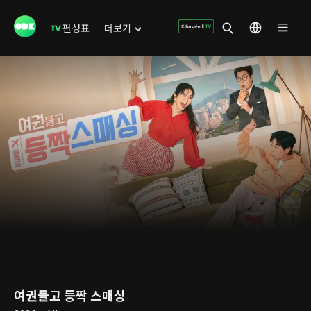
편성표
더보기
여권들고 등짝 스매싱