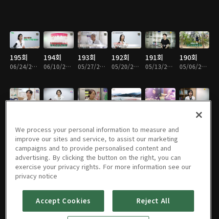
195회
194회
193회
192회
191회
190회
06/24/2026 • 45분
06/10/2026 • 45분
05/27/2026 • 45분
05/20/2026 • 45분
05/13/2026 • 45분
05/06/2026 • 45분
189회
188회
187회
186회
185회
184회
04/29/2026 • 45분
04/22/2026 • 45분
04/15/2026 • 45분
04/12/2026 • 45분
04/01/2026 • 45분
03/25/2026 • 45분
We process your personal information to measure and
improve our sites and service, to assist our marketing
campaigns and to provide personalised content and
advertising. By clicking the button on the right, you can
exercise your privacy rights. For more information see our
183회
182회
181회
180회
179회
178회
privacy notice
03/18/2026 • 45분
03/11/2026 • 45분
03/04/2026 • 45분
02/25/2026 • 45분
02/18/2026 • 45분
02/11/2026 • 45분
Accept Cookies
Reject All