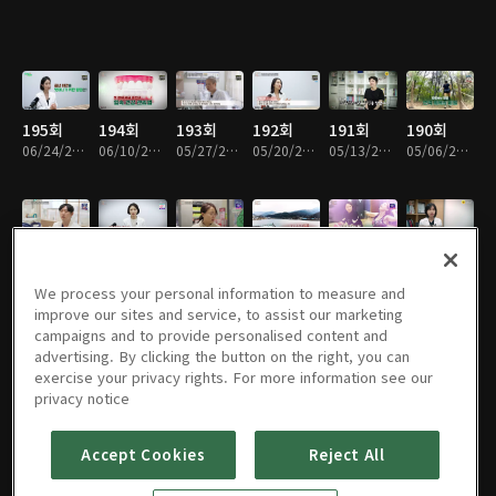
195회
194회
193회
192회
191회
190회
06/24/2026 • 45분
06/10/2026 • 45분
05/27/2026 • 45분
05/20/2026 • 45분
05/13/2026 • 45분
05/06/2026 • 45분
189회
188회
187회
186회
185회
184회
04/29/2026 • 45분
04/22/2026 • 45분
04/15/2026 • 45분
04/12/2026 • 45분
04/01/2026 • 45분
03/25/2026 • 45분
We process your personal information to measure and
improve our sites and service, to assist our marketing
campaigns and to provide personalised content and
advertising. By clicking the button on the right, you can
exercise your privacy rights. For more information see our
183회
182회
181회
180회
179회
178회
privacy notice
03/18/2026 • 45분
03/11/2026 • 45분
03/04/2026 • 45분
02/25/2026 • 45분
02/18/2026 • 45분
02/11/2026 • 45분
Accept Cookies
Reject All