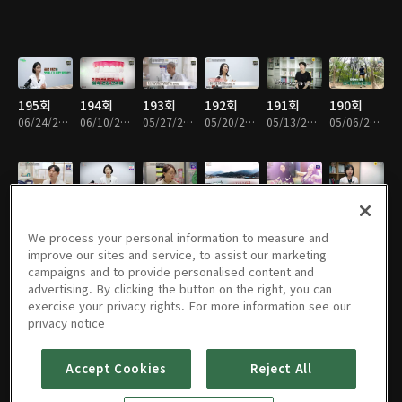
195회
194회
193회
192회
191회
190회
06/24/2026 • 45분
06/10/2026 • 45분
05/27/2026 • 45분
05/20/2026 • 45분
05/13/2026 • 45분
05/06/2026 • 45분
189회
188회
187회
186회
185회
184회
04/29/2026 • 45분
04/22/2026 • 45분
04/15/2026 • 45분
04/12/2026 • 45분
04/01/2026 • 45분
03/25/2026 • 45분
We process your personal information to measure and
improve our sites and service, to assist our marketing
campaigns and to provide personalised content and
advertising. By clicking the button on the right, you can
exercise your privacy rights. For more information see our
183회
182회
181회
180회
179회
178회
privacy notice
03/18/2026 • 45분
03/11/2026 • 45분
03/04/2026 • 45분
02/25/2026 • 45분
02/18/2026 • 45분
02/11/2026 • 45분
Accept Cookies
Reject All