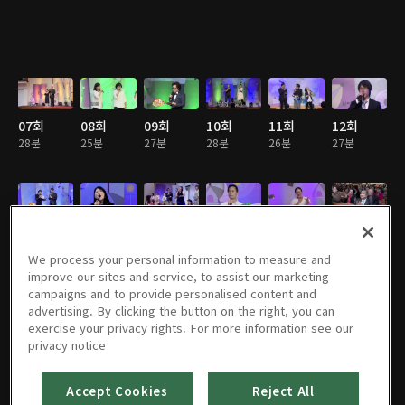
07회
08회
09회
10회
11회
12회
28분
25분
27분
28분
26분
27분
13회
14회
15회
16회
17회
18회
28분
27분
28분
28분
29분
26분
We process your personal information to measure and
improve our sites and service, to assist our marketing
campaigns and to provide personalised content and
advertising. By clicking the button on the right, you can
exercise your privacy rights. For more information see our
19회
20회
21회
22회
23회
24회
privacy notice
28분
29분
29분
28분
29분
29분
Accept Cookies
Reject All