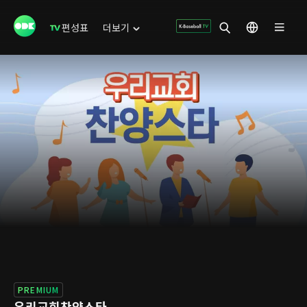
편성표
더보기
PREMIUM
우리교회찬양스타