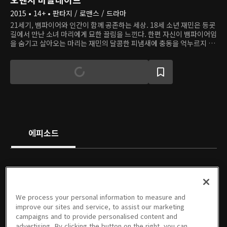
2015 • 14+ • 판타지 / 로맨스 / 드라마
21세기, 뱀파이어와 인간이 함께 공존하는 세상. 18세 소년 재민은 등굣
길에서 만난 소녀 마리에게 묘한 끌림을 느낀다. 한편 자신이 뱀파이어임
을 숨기고 살아오는 마리는 재민의 달콤한 피냄새에 충동을 억누르지 못
하고 그의 목을 깨문다. 그렇게 시작된 둘의 인연은 풋풋한 첫사랑으로
발전하지만, 뱀파이어를 증오하는 재민에게 마리는 결국 정체를 들킨다.
하지만, 처음부터 서로에게 끌렸던 두 사람의 인연은 4백 년 전, 인간과
뱀파이어가 대립하던 시절로 올라가는데...
에피소드
PREMIUM
PREMIUM
PREMIUM
PREMIUM
We process your personal information to measure and
1회
2회
3회
4회
5회
6회
improve our sites and service, to assist our marketing
05/15/2015 • 46분
05/15/2015 • 43분
05/22/2015 • 52분
05/29/2015 • 54분
06/05/2015 • 59분
06/12/2015 • 56분
campaigns and to provide personalised content and
advertising. By clicking the button on the right, you can