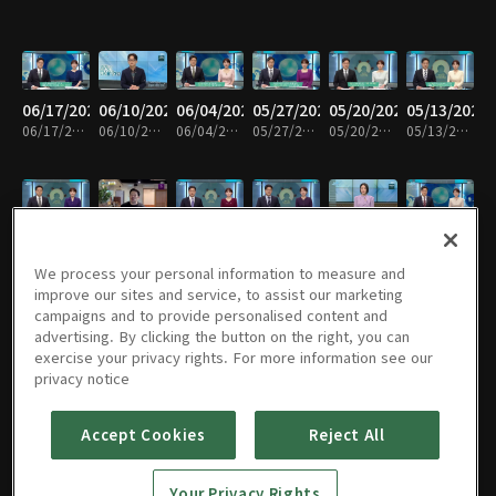
06/17/2026
06/10/2026
06/04/2026
05/27/2026
05/20/2026
05/13/2026
06/17/2026 • 49분
06/10/2026 • 49분
06/04/2026 • 48분
05/27/2026 • 49분
05/20/2026 • 49분
05/13/2026 • 49분
05/06/2026
04/29/2026
04/22/2026
04/15/2026
04/08/2026
04/01/2026
05/06/2026 • 53분
04/29/2026 • 49분
04/22/2026 • 49분
04/15/2026 • 50분
04/08/2026 • 50분
04/01/2026 • 54분
We process your personal information to measure and
improve our sites and service, to assist our marketing
campaigns and to provide personalised content and
advertising. By clicking the button on the right, you can
exercise your privacy rights. For more information see our
03/25/2026
03/18/2026
03/11/2026
03/04/2026
02/25/2026
02/20/2026
privacy notice
03/25/2026 • 55분
03/18/2026 • 49분
03/11/2026 • 50분
03/04/2026 • 50분
02/25/2026 • 50분
02/20/2026 • 50분
Accept Cookies
Reject All
02/11/2026
02/04/2026
01/28/2026
01/22/2026
01/14/2026
01/07/2026
Your Privacy Rights