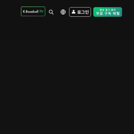
로그인
Free Trial - Sk