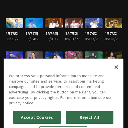
1578회
1577회
1576회
1575회
1574회
1573회
06/21/2026 • 1시간 20분
06/14/2026 • 1시간 23분
06/07/2026 • 58분
05/31/2026 • 1시간 17분
05/17/2026 • 58분
05/10/2026 • 58분
1572회
1571회
1570회
1569회
1568회
1567회
05/03/2026 • 59분
04/26/2026 • 1시간 18분
04/19/2026 • 1시간
04/12/2026 • 1시간 20분
04/05/2026 • 56분
03/29/2026 • 59분
We process your personal information to measure and
improve our sites and service, to assist our marketing
campaigns and to provide personalised content and
advertising. By clicking the button on the right, you can
exercise your privacy rights. For more information see our
1566회
1565회
1564회
1563회
1562회
1561회
privacy notice
03/22/2026 • 58분
03/15/2026 • 57분
03/08/2026 • 58분
03/01/2026 • 1시간
02/22/2026 • 1시간 20분
02/15/2026 • 58분
Accept Cookies
Reject All