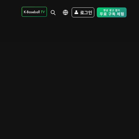
로그인
Free Trial - Sk