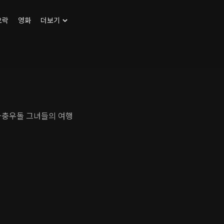
오락
영화
더보기
좌충우돌 그녀들의 여행