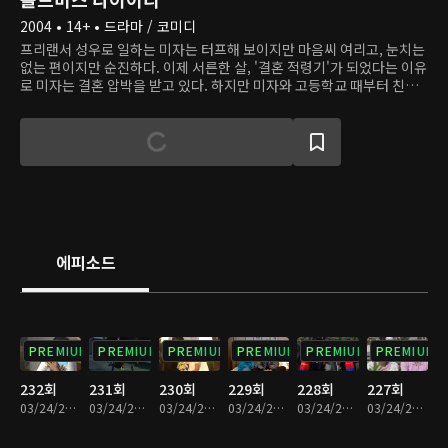
2004 • 14+ • 드라마 / 코미디
프리랜서 성우로 일하는 미자는 터프해 보이지만 마음씨 여리고, 눈치는
없는 편이지만 순진하다. 이제 서른한 살, '결혼 적령기'가 되었다는 이유
로 미자는 결혼 압박을 받고 있다. 하지만 미자와 고등학교 때부터 친구
인 지영, 윤아는 결혼보다는 커리어에 집중하고 있다. 지영에겐 10년 간
사귄 남자친구인 무명배우 동직이 있고, 윤아는 연애 경험이 많아 남자의
심리를 잘 안다. 지금 미자에게 가장 큰 근심은 미자의 프로그램을 담당
하는 지현우 PD이다. 일은 잘하지만 사회성은 부족한 현우는 처음엔 미
자와 많이 다투었지만 금방 그에게 푹 빠져버린다. 한편 미자의 삶에 나
타난 또 다른 남자, 정민은 처음부터 미자에게 반했고 자신의 마음을 숨
기지 않는다. 두 남자 사이에서 미자의 마음은 어디로 향할까?
에피소드
PREMIUM
PREMIUM
PREMIUM
PREMIUM
PREMIUM
PREMIUM
232회
231회
230회
229회
228회
227회
03/24/2023 • 26분
03/24/2023 • 26분
03/24/2023 • 26분
03/24/2023 • 25분
03/24/2023 • 26분
03/24/2023 • 26분