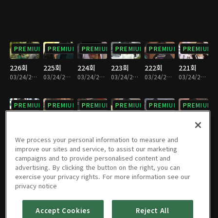
PREMIUM
PREMIUM
PREMIUM
PREMIUM
PREMIUM
PREMIUM
226회
225회
224회
223회
222회
221회
03/24/2023 • 26분
03/24/2023 • 25분
03/24/2023 • 26분
03/24/2023 • 26분
03/24/2023 • 25분
03/24/2023 • 26분
PREMIUM
PREMIUM
PREMIUM
PREMIUM
PREMIUM
PREMIUM
220회
219회
218회
217회
216회
215회
03/24/2023 • 26분
03/24/2023 • 26분
03/24/2023 • 26분
03/24/2023 • 26분
03/24/2023 • 26분
03/24/2023 • 26분
We process your personal information to measure and
improve our sites and service, to assist our marketing
campaigns and to provide personalised content and
PREMIUM
PREMIUM
PREMIUM
PREMIUM
PREMIUM
PREMIUM
advertising. By clicking the button on the right, you can
exercise your privacy rights. For more information see our
214회
213회
212회
211회
210회
209회
privacy notice
03/24/2023 • 26분
03/24/2023 • 26분
03/24/2023 • 26분
03/24/2023 • 26분
03/24/2023 • 26분
03/24/2023 • 26분
Accept Cookies
Reject All
PREMIUM
PREMIUM
PREMIUM
PREMIUM
PREMIUM
PREMIUM