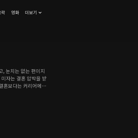
오락
영화
더보기
, 눈치는 없는 편이지
로 미자는 결혼 압박을 받
는 결혼보다는 커리어에
동직이 있고, 윤아는 연
큰 근심은 미자의 프로그
한 현우는 처음엔 미자와
 나타난 또 다른 남자,
. 두 남자 사이에서 미