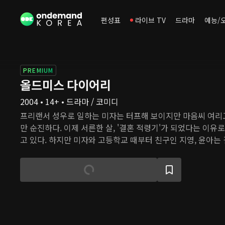
편성표
라이브 TV
드라마
예능/
PREMIUM
올드미스 다이어리
2004 • 14+ • 드라마 / 코미디
프리랜서 성우로 일하는 미자는 터프해 보이지만 마음씨 여리고
만 순진하다. 이제 서른한 살, '결혼 적령기'가 되었다는 이유
고 있다. 하지만 미자와 고등학교 때부터 친구인 지영, 윤아
집중하고 있다. 지영에겐 10년 간 사귄 남자친구인 무명배우 
애 경험이 많아 남자의 심리를 잘 안다. 지금 미자에게 가장 
램을 담당하는 지현우 PD이다. 일은 잘하지만 사회성은 부족
많이 다투었지만 금방 그에게 푹 빠져버린다. 한편 미자의 삶에
정민은 처음부터 미자에게 반했고 자신의 마음을 숨기지 않는다
자의 마음은 어디로 향할까?