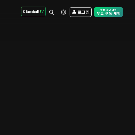
로그인
Free Trial - Sk