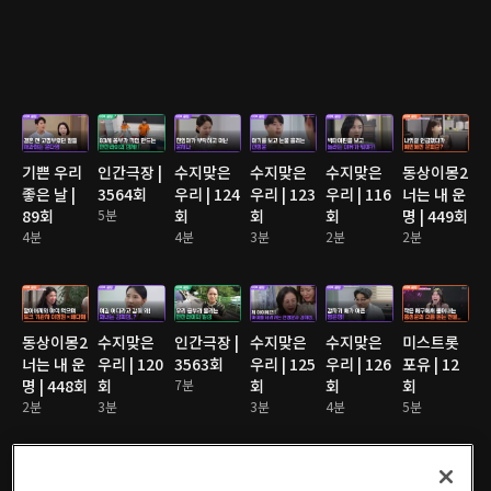
기쁜 우리
인간극장 |
수지맞은
수지맞은
수지맞은
동상이몽2
좋은 날 |
3564회
우리 | 124
우리 | 123
우리 | 116
너는 내 운
89회
5분
회
회
회
명 | 449회
4분
4분
3분
2분
2분
동상이몽2
수지맞은
인간극장 |
수지맞은
수지맞은
미스트롯
너는 내 운
우리 | 120
3563회
우리 | 125
우리 | 126
포유 | 12
명 | 448회
회
7분
회
회
회
2분
3분
3분
4분
5분