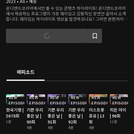
2023 • All • 예능
온디맨드코리아에서만 볼 수 있는 콘텐츠 하이라이트! 온디맨드코리아
에서 제공하는 프로그램의 가장 재미있고 감동적인 장면만 골라서 소개
합니다. 재미있는 하이라이트 영상을 발견하셨나요? 그러면 본편까지
쭉 달려보세요!
에피소드
NEW
NEW
NEW
NEW
NEW
NEW
EPISODE
EPISODE
EPISODE
EPISODE
EPISODE
EPISODE
한국기행 |
기쁜 우리
기쁜 우리
기쁜 우리
미스트롯
히든 아이
5678회
좋은 날 |
좋은 날 |
좋은 날 |
포유 | 13
| 96회
1분
90회
91회
92회
회
11분
4분
4분
4분
4분