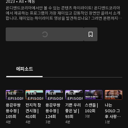
2023 • All • 예능
온디맨드코리아에서만 볼 수 있는 콘텐츠 하이라이트! 온디맨드코리아
에서 제공하는 프로그램의 가장 재미있고 감동적인 장면만 골라서 소개
합니다. 재미있는 하이라이트 영상을 발견하셨나요? 그러면 본편까지
쭉 달려보세요!
에피소드
NEW
NEW
NEW
NEW
EPISODE
EPISODE
EPISODE
EPISODE
용감무쌍
전지적 참
용감무쌍
기쁜 우리
스캔들 |
나는
용수정 |
견시점 |
용수정 |
좋은 날 |
102회
SOLO 그
105회
410회
124회
93회
3분
후 사랑은
4분
4분
3분
4분
계속된다
1분
2 | 176회