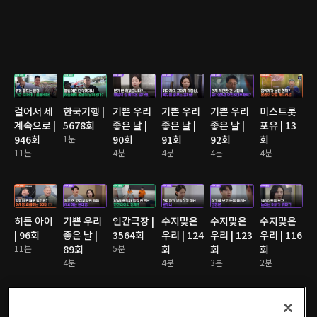
걸어서 세
한국기행 |
기쁜 우리
기쁜 우리
기쁜 우리
미스트롯
계속으로 |
5678회
좋은 날 |
좋은 날 |
좋은 날 |
포유 | 13
946회
1분
90회
91회
92회
회
11분
4분
4분
4분
4분
히든 아이
기쁜 우리
인간극장 |
수지맞은
수지맞은
수지맞은
| 96회
좋은 날 |
3564회
우리 | 124
우리 | 123
우리 | 116
11분
89회
5분
회
회
회
4분
4분
3분
2분