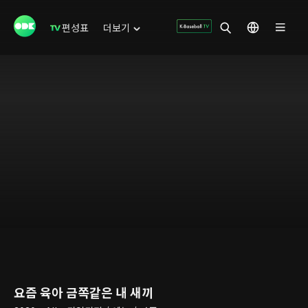
편성표
더보기
요즘 육아 금쪽같은 내 새끼