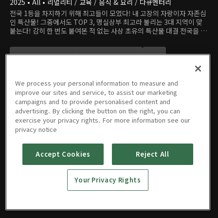
2025 • All • 리얼리티 / 교육 / 음식 & 요리 / 다큐멘터리
전국 1등을 차지하기 위해 최고들이 모였다! 내 고장의 자랑이자 자존심
인 특산물! 그중에서도 TOP 3, 명실상부 최고라 불리는 3대 지역이 맞
붙는다! 감히 한 번도 붙여본 적 없는 사상 초유의 특산물 대결 전국을 뒤
흔들 '특산물 챔피언스 리그' <전국1등>! 농민들의 땀과 정성이 담긴 진
짜 특산물 이야기, MC들이 직접 가서 전하는 생생한 삶의 현장, 100인의
평가단과 미식단이 직접 보고, 먹고, 평가하는 긴장감 넘치는 현장 투표
까지! 한 치의 양보 없는 뜨거운 경쟁 끝에, '전국 1등'을 차지하게 될 지
역은 어디일까?! 각 지역의 명예를 걸고 펼쳐지는 치열한 한판 승부! 대
We process your personal information to measure and
한민국 특산물 빅매치! K명품 대격돌! 〈전국1등〉
improve our sites and service, to assist our marketing
campaigns and to provide personalised content and
advertising. By clicking the button on the right, you can
에피소드
exercise your privacy rights. For more information see our
privacy notice
Accept Cookies
Reject All
03회
2회
1회
Your Privacy Rights
02/16/2026 • 1시간 33분
10/08/2025 • 1시간 22분
10/03/2025 • 1시간 27분