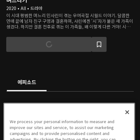
2020 • All • 드라마
이 시대 평범한 며느리 민사린이 겪는 우여곡절 시월드 이야기. 달콤한
연애 끝에 남자 친구 구영과 결혼하며, 사린에겐 '시'자가 붙은 새 가족이
생겼다. 하지만 결혼 전후로 겪는 이 가족들, 왜 이렇게 다른 거야! 시가
사람들과 함께하는 시간이 늘면서 사린은 자신이 한 남자의 부인이자 새
가족인지, 환영받지 못한 손님이자 무급 노동자인지 알 수 없다.
에피소드
PREMIUM
PREMIUM
PREMIUM
PREMIUM
We process your personal information to measure and
1회
2회
3회
4회
5회
6회
improve our sites and service, to assist our marketing
07/15/2022 • 22분
07/15/2022 • 20분
07/15/2022 • 20분
07/15/2022 • 21분
07/15/2022 • 19분
07/15/2022 • 22분
campaigns and to provide personalised content and
advertising. By clicking the button on the right, you can