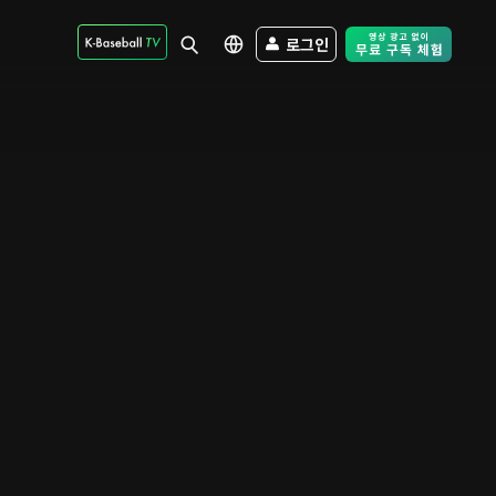
로그인
Free Trial - Sk