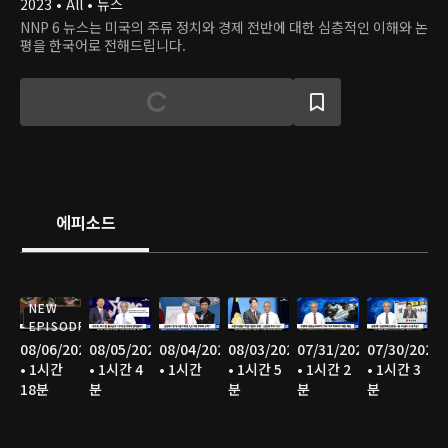
2023 • All • 뉴스
NNP 6 뉴스는 미국의 주류 정치와 경제 전반에 대한 심층적인 이해와 논
평을 한국어로 전해드립니다.
에피소드
NEW
EPISODE
08/06/2026
08/05/2026
08/04/2026
08/03/2026
07/31/2026
07/30/2026
• 1시간
• 1시간 4
• 1시간
• 1시간 5
• 1시간 2
• 1시간 3
18분
분
분
분
분