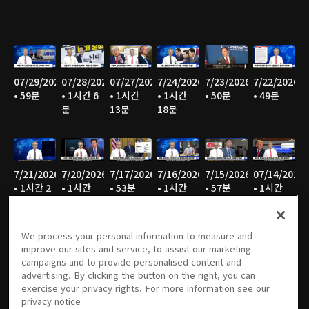
07/29/2026
07/28/2026
07/27/2026
7/24/2026
7/23/2026
7/22/2026
• 59분
• 1시간 6
• 1시간
• 1시간
• 50분
• 49분
분
13분
18분
7/21/2026
7/20/2026
7/17/2026
7/16/2026
7/15/2026
07/14/2026
• 1시간 2
• 1시간
• 53분
• 1시간
• 57분
• 1시간
분
19분
11분
We process your personal information to measure and
improve our sites and service, to assist our marketing
campaigns and to provide personalised content and
07/13/2026
07/10/2026
07/09/2026
07/08/2026
07/07/2026
07/06/2026
advertising. By clicking the button on the right, you can
• 53분
• 1시간 5
• 50분
• 55분
• 56분
• 54분
exercise your privacy rights. For more information see our
분
privacy notice