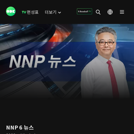
편성표
더보기
NNP 6 뉴스