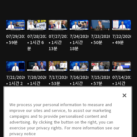
07/29/2026
07/28/2026
07/27/2026
7/24/2026
7/23/2026
7/22/2026
• 59분
• 1시간 6
• 1시간
• 1시간
• 50분
• 49분
분
13분
18분
7/21/2026
7/20/2026
7/17/2026
7/16/2026
7/15/2026
07/14/2026
• 1시간 2
• 1시간
• 53분
• 1시간
• 57분
• 1시간
분
19분
11분
We process your personal information to measure and
improve our sites and service, to assist our marketing
campaigns and to provide personalised content and
07/13/2026
07/10/2026
07/09/2026
07/08/2026
07/07/2026
07/06/2026
advertising. By clicking the button on the right, you can
• 53분
• 1시간 5
• 50분
• 55분
• 56분
• 54분
exercise your privacy rights. For more information see our
분
privacy notice