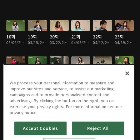
18회
19회
20회
21회
22회
23회
03/08/2018 • 50분
03/15/2018 • 50분
03/22/2018 • 49분
04/05/2018 • 49분
04/12/2018 • 52분
04/19/2018 • 49분
24회
25회
26회
27회
28회
25회
04/26/2018 • 50분
05/03/2018 • 52분
05/10/2018 • 51분
05/17/2018 • 52분
05/24/2018 • 49분
05/31/2018 • 52분
We process your personal information to measure and
improve our sites and service, to assist our marketing
campaigns and to provide personalised content and
advertising. By clicking the button on the right, you can
exercise your privacy rights. For more information see our
29회
30회
31회
32회
33회
34회
privacy notice
06/07/2018 • 52분
06/14/2018 • 50분
06/21/2018 • 50분
06/28/2018 • 51분
07/05/2018 • 49분
07/12/2018 • 49분
Accept Cookies
Reject All