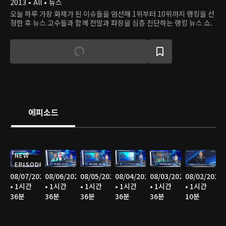
2013 • All • 뉴스
오늘 하루 가장 화제가 된 이슈들을 엄선해 1위부터 10위까지 랭킹을 선
정한 후 뉴스 고수들과 함께 전말과 파장을 심층 진단하는 랭킹 뉴스 쇼.
에피소드
NEW
EPISODE
08/07/2026
08/06/2026
08/05/2026
08/04/2026
08/03/2026
08/02/2026
• 1시간
• 1시간
• 1시간
• 1시간
• 1시간
• 1시간
36분
36분
36분
36분
36분
10분