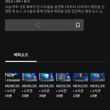
2013 • All • 뉴스
오늘 하루 가장 화제가 된 이슈들을 엄선해 1위부터 10위까지 랭킹을 선
정한 후 뉴스 고수들과 함께 전말과 파장을 심층 진단하는 랭킹 뉴스 쇼.
에피소드
NEW
EPISODE
08/06/2026
08/05/2026
08/04/2026
08/03/2026
08/02/2026
08/01/2026
• 1시간
• 1시간
• 1시간
• 1시간
• 1시간
• 1시간
36분
36분
36분
36분
10분
10분