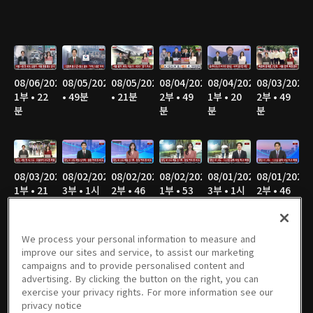
08/06/2026
08/05/2026
08/05/2026
08/04/2026
08/04/2026
08/03/2026
1부 • 22
• 49분
• 21분
2부 • 49
1부 • 20
2부 • 49
분
분
분
분
08/03/2026
08/02/2026
08/02/2026
08/02/2026
08/01/2026
08/01/2026
1부 • 21
3부 • 1시
2부 • 46
1부 • 53
3부 • 1시
2부 • 46
분
간 6분
분
분
간 4분
분
We process your personal information to measure and
improve our sites and service, to assist our marketing
campaigns and to provide personalised content and
08/01/2026
07/31/2026
07/31/2026
07/30/2026
07/30/2026
07/29/2026
advertising. By clicking the button on the right, you can
1부 • 51
2부 • 49
1부 • 21
2부 • 49
1부 • 21
2부 • 49
exercise your privacy rights. For more information see our
분
분
분
분
분
분
privacy notice